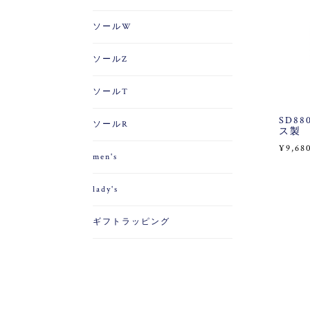
ソールW
ソールZ
ソールT
SD880
ソールR
ス製
¥9,68
men's
lady's
ギフトラッピング